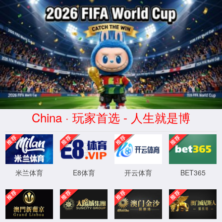
中国·伟德国际(betvlctor1946·源于英国)官
方网站-Officials Website
伟德betvlctor1946源于英国
>
新闻中心
>
技术中心
>
长江电动船舶充换电操作统一指南
（下）