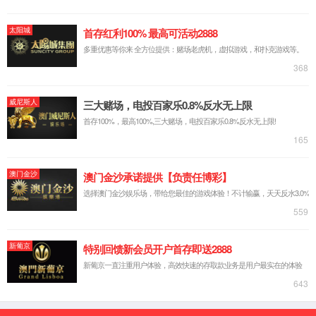
遭遇恶劣天气及其他安全隐患；
5.其他可能危及充换电作业安全的情况。
作业后管理
1. 充电后：检查船舶电池及管理系统功能，
规范收纳插头、电缆；
2. 换电后：确认箱式电源固定牢固，正常接
入船舶电网、无报警，电池荷电状态关键数据显
示准确；
3. 清理现场：撤除警示、隔离设施，确保现
场整洁、无安全隐患；