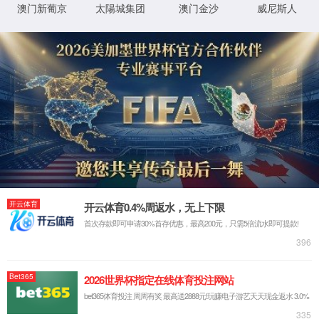
作者：伟德国际VICTOR1946 来源：未知 发布时间：2026-05-29
14:05 浏览量：
长江
电动船舶充换电
操作统一指南：异常情
况处理
出现以下情况立即停止作业，必要时启动应
急响应：
1. 充电时设备过热/破损、插头插座连接失
效；
2. 充电插头插座过热、拉弧、灼伤；
3. 电压电流温度等数据异常、绝缘故障；
4. 发生火警；同步作业影响充电作业安全；