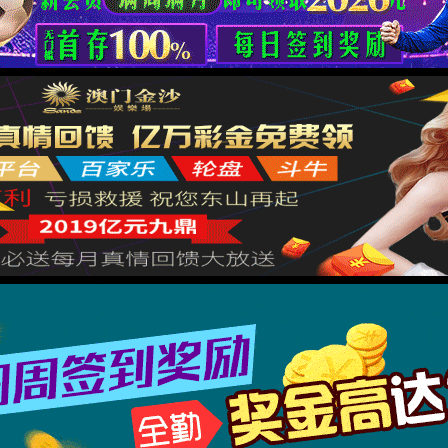
看来你迷路了
返回健龙官网
rved. More Templates
江苏伟德国际VICTOR1946
- Collect from
伟德bet
XML 地图