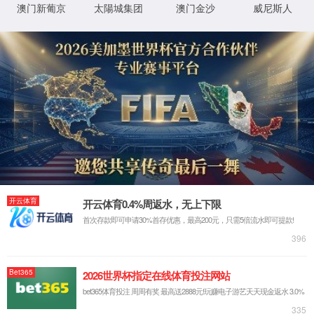
决方案
2025/07
​伟德国际VICTOR1946总结了岸电桩在充电时候的安
全使用注意事项及使用过程中可能出现的故障排除方
法，供参考。...
智能化高速发展，岸电桩助力绿色
14
航运
2025/07
​和过去船舶用电只能靠燃油发电机相比，岸电桩的优
势十分明显，下面通过几个方面将两者进行对比...
伟德国际VICTOR1946岸电箱为环
10
保节能出力
2025/07
​伟德国际VICTOR1946岸电箱类似于电动汽车的充电
桩，建于码头前沿，替代传统的船舶柴油发电机，可
减少因柴油燃料发电引起的噪声、黑烟、废气等，有
利于江海生态环境的持续保护。...
现代化码头设施重要组成——码头
09