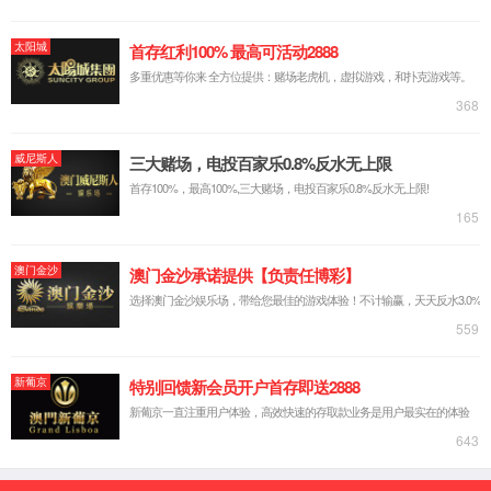
岸电桩
2025/07
​码头岸电桩是现代化码头设施的重要组成部分，健龙
码头岸电桩采用优质的304不锈钢材料打造而成，具
有出色的耐腐蚀性和强度。...
当前船舶节能新方法：码头岸电桩
07
充电
2025/07
​岸电桩充电。它的优势不仅仅在于操作简单、清洁无
污染、成本低等方面，更重要的是提升了航运业的安
全性和顾客满意度。...
首页
上一页
1
2
3
4
5
6
7
8
9
10
11
下一页
末页
服务热线：18621562561/021-60930108